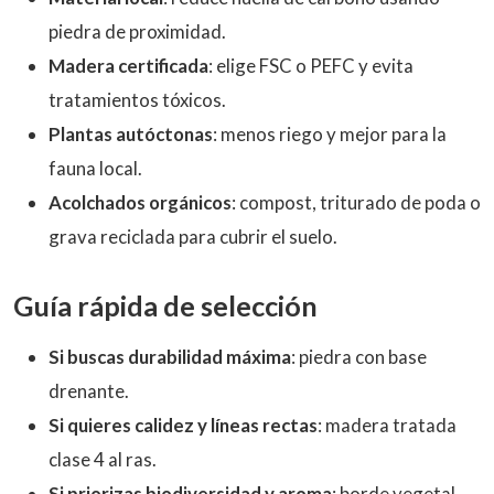
piedra de proximidad.
Madera certificada
: elige FSC o PEFC y evita
tratamientos tóxicos.
Plantas autóctonas
: menos riego y mejor para la
fauna local.
Acolchados orgánicos
: compost, triturado de poda o
grava reciclada para cubrir el suelo.
Guía rápida de selección
Si buscas durabilidad máxima
: piedra con base
drenante.
Si quieres calidez y líneas rectas
: madera tratada
clase 4 al ras.
Si priorizas biodiversidad y aroma
: borde vegetal