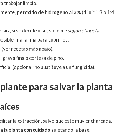
a trabajar limpio.
almente,
peróxido de hidrógeno al 3%
(diluir 1:3 o 1:4
raíz, si se decide usar, siempre
según etiqueta
.
 posible, malla fina para cubrirlos.
e
(ver recetas más abajo).
, grava fina o corteza de pino.
ficial (opcional; no sustituye a un fungicida).
plante para salvar la planta
raíces
cilitar la extracción, salvo que esté muy encharcada.
ra la planta con cuidado
sujetando la base.