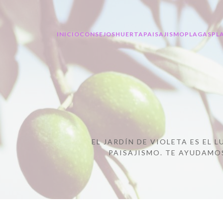
INICIO
CONSEJOS
HUERTA
PAISAJISMO
PLAGAS
PL
EL JARDÍN DE VIOLETA ES EL
PAISAJISMO. TE AYUDAMOS