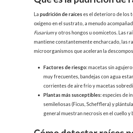
La
pudrición de raíces
es el deterioro de los 
oxígeno en el sustrato, a menudo acompaña
Fusarium
y otros hongos u oomicetos. Las raí
mantiene constantemente encharcado, las raí
microorganismos que aceleran la descompos
Factores de riesgo:
macetas sin agujero
muy frecuentes, bandejas con agua estan
corrientes de aire frío y macetas sobre
Plantas más susceptibles:
especies de in
semileñosas (Ficus, Schefflera) y plántul
general muestran necrosis en el cuello y b
Cómo detectar raíces p